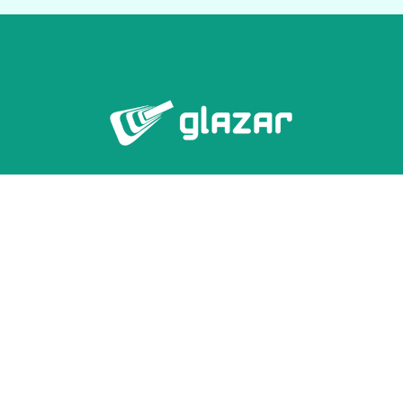
Контактная информация
+7-812-649-1928
+7-905-274-9096
info@glazarapp.com
420500, Республика Татарстан, Верхнеуслонский р-н,
г Иннополис, Университетская ул, д. 5