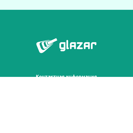
Контактная информация
+7-812-649-1928
+7-905-274-9096
info@glazarapp.com
420500, Республика Татарстан, Верхнеуслонский р-н,
г Иннополис, Университетская ул, д. 5